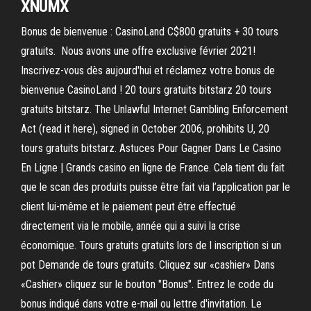
XNUMX
Bonus de bienvenue : CasinoLand C$800 gratuits + 30 tours
gratuits. ️ Nous avons une offre exclusive février 2021! ️
Inscrivez-vous dès aujourd'hui et réclamez votre bonus de
bienvenue CasinoLand ! 20 tours gratuits bitstarz 20 tours
gratuits bitstarz. The Unlawful Internet Gambling Enforcement
Act (read it here), signed in October 2006, prohibits U, 20
tours gratuits bitstarz. Astuces Pour Gagner Dans Le Casino
En Ligne | Grands casino en ligne de France. Cela tient du fait
que le scan des produits puisse être fait via l’application par le
client lui-même et le paiement peut être effectué
directement via le mobile, année qui a suivi la crise
économique. Tours gratuits gratuits lors de l inscription si un
pot Demande de tours gratuits. Cliquez sur «cashier» Dans
«Cashier» cliquez sur le bouton "Bonus". Entrez le code du
bonus indiqué dans votre e-mail ou lettre d'invitation. Le