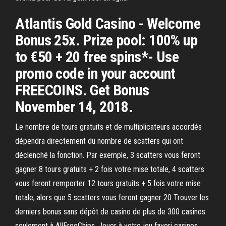
Atlantis Gold Casino - Welcome
Bonus 25x. Prize pool: 100% up
to €50 + 20 free spins*- Use
promo code in your account
FREECOINS. Get Bonus
November 14, 2018.
Le nombre de tours gratuits et de multiplicateurs accordés
dépendra directement du nombre de scatters qui ont
déclenché la fonction. Par exemple, 3 scatters vous feront
gagner 8 tours gratuits + 2 fois votre mise totale, 4 scatters
vous feront remporter 12 tours gratuits + 5 fois votre mise
totale, alors que 5 scatters vous feront gagner 20 Trouver les
derniers bonus sans dépôt de casino de plus de 300 casinos
seulement à AllFreeChips. Jouer à votre jeu favori casinos