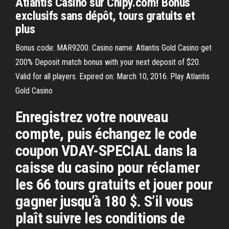
Atlantis Casino sur Chipy.com! Bonus
exclusifs sans dépôt, tours gratuits et
plus
Bonus code: MAR9200. Casino name: Atlantis Gold Casino get
200% Deposit match bonus with your next deposit of $20.
Valid for all players. Expired on: March 10, 2016. Play Atlantis
Gold Casino
Enregistrez votre nouveau
compte, puis échangez le code
coupon VDAY-SPECIAL dans la
caisse du casino pour réclamer
les 66 tours gratuits et jouer pour
gagner jusqu’à 180 $. S’il vous
plaît suivre les conditions de