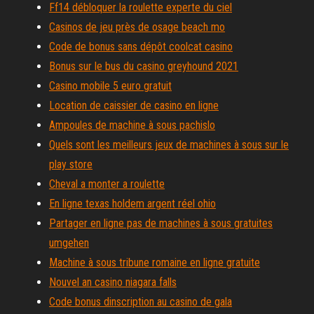
Ff14 débloquer la roulette experte du ciel
Casinos de jeu près de osage beach mo
Code de bonus sans dépôt coolcat casino
Bonus sur le bus du casino greyhound 2021
Casino mobile 5 euro gratuit
Location de caissier de casino en ligne
Ampoules de machine à sous pachislo
Quels sont les meilleurs jeux de machines à sous sur le
play store
Cheval a monter a roulette
En ligne texas holdem argent réel ohio
Partager en ligne pas de machines à sous gratuites
umgehen
Machine à sous tribune romaine en ligne gratuite
Nouvel an casino niagara falls
Code bonus dinscription au casino de gala