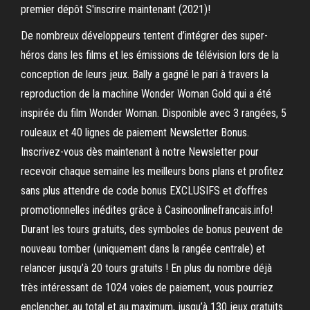
premier dépôt S'inscrire maintenant (2021)!
De nombreux développeurs tentent d’intégrer des super-
héros dans les films et les émissions de télévision lors de la
conception de leurs jeux. Bally a gagné le pari à travers la
reproduction de la machine Wonder Woman Gold qui a été
inspirée du film Wonder Woman. Disponible avec 3 rangées, 5
rouleaux et 40 lignes de paiement Newsletter Bonus.
Inscrivez-vous dès maintenant à notre Newsletter pour
recevoir chaque semaine les meilleurs bons plans et profitez
sans plus attendre de code bonus EXCLUSIFS et d’offres
promotionnelles inédites grâce à Casinoonlinefrancais.info!
Durant les tours gratuits, des symboles de bonus peuvent de
nouveau tomber (uniquement dans la rangée centrale) et
relancer jusqu’à 20 tours gratuits ! En plus du nombre déjà
très intéressant de 1024 voies de paiement, vous pourriez
enclencher, au total et au maximum, jusqu’à 130 jeux gratuits